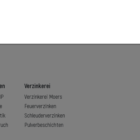
en
Verzinkerei
EMP
Verzinkerei Moers
te
Feuerverzinken
tik
Schleuderverzinken
ruch
Pulverbeschichten