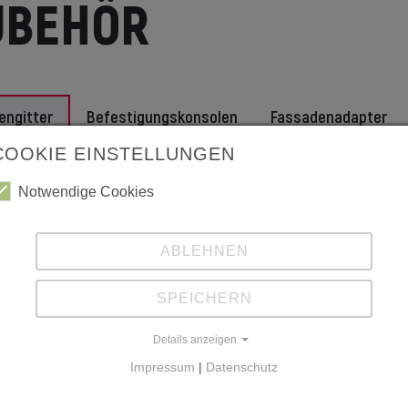
UBEHÖR
engitter
Befestigungskonsolen
Fassadenadapter
COOKIE EINSTELLUNGEN
che Information - Dohlengitter
Notwendige Cookies
ABLEHNEN
SPEICHERN
Details anzeigen
Impressum
|
Datenschutz