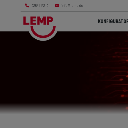
02841 142–0
info@lemp.de
KONFIGURATO